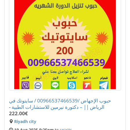
حبوب الإجهاض /00966537466539 / سايتوتك في
الرياض || – دكتورة نيرمين للاستشارات الطبية
-
€222.00
Riyadh city
19 Aug 2025 9:25pm
to
spirits